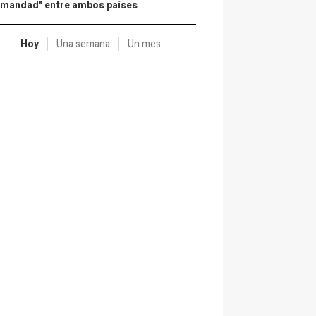
rmandad" entre ambos países
Hoy
Una semana
Un mes