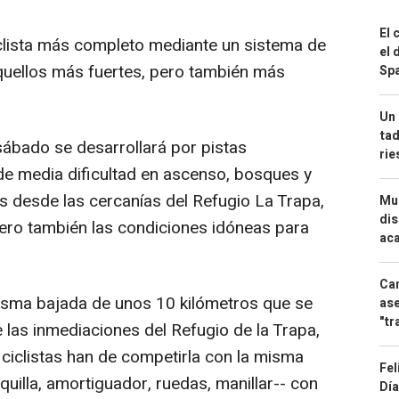
El 
clista más completo mediante un sistema de
el 
aquellos más fuertes, pero también más
Spa
Un 
tad
ábado se desarrollará por pistas
ri
de media dificultad en ascenso, bosques y
 desde las cercanías del Refugio La Trapa,
Mue
dis
pero también las condiciones idóneas para
aca
Can
misma bajada de unos 10 kilómetros que se
ase
"tr
 las inmediaciones del Refugio de la Trapa,
s ciclistas han de competirla con la misma
Fel
rquilla, amortiguador, ruedas, manillar-- con
Día