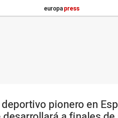
europa
press
 deportivo pionero en Esp
e desarrollará a finales d