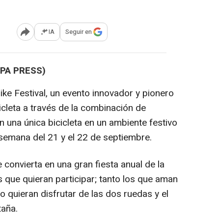
IA
Seguir en
Abrir opciones para compartir
OPA PRESS)
Bike Festival, un evento innovador y pionero
icleta a través de la combinación de
una única bicicleta en un ambiente festivo
e semana del 21 y el 22 de septiembre.
 convierta en una gran fiesta anual de la
os que quieran participar; tanto los que aman
 quieran disfrutar de las dos ruedas y el
taña.