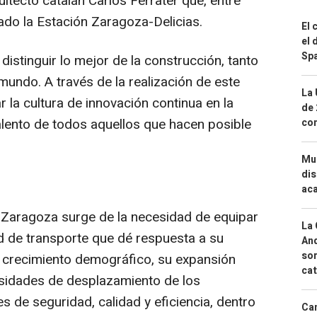
uitecto catalán Carlos Ferrater que, entre
do la Estación Zaragoza-Delicias.
El 
el 
Spa
tinguir lo mejor de la construcción, tanto
mundo. A través de la realización de este
La 
la cultura de innovación continua en la
de 
alento de todos aquellos que hacen posible
com
Mue
dis
aca
 Zaragoza surge de la necesidad de equipar
La 
d de transporte que dé respuesta a su
And
sor
 crecimiento demográfico, su expansión
cat
esidades de desplazamiento de los
 de seguridad, calidad y eficiencia, dentro
Can