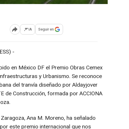
IA
Seguir en
Abrir opciones para compartir
ESS) -
ibido en México DF el Premio Obras Cemex
 Infraestructuras y Urbanismo. Se reconoce
rbana del tranvía diseñado por Aldayjover
 UTE de Construcción, formada por ACCIONA
goza.
 Zaragoza, Ana M. Moreno, ha señalado
or este premio internacional que nos