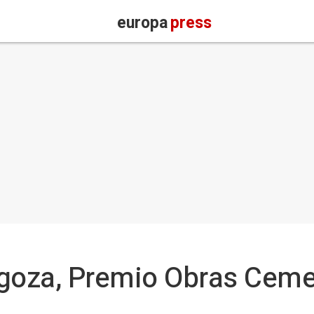
europa
press
agoza, Premio Obras Cem