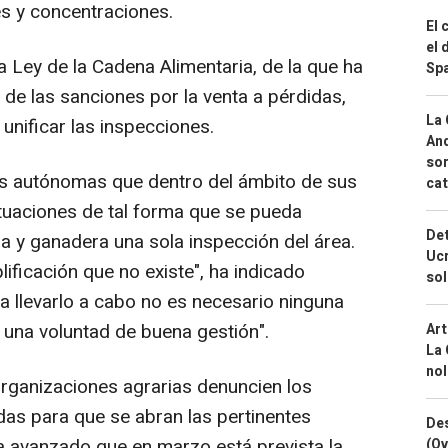
s y concentraciones.
El 
el 
 Ley de la Cadena Alimentaria, de la que ha
Spa
 de las sanciones por la venta a pérdidas,
La 
unificar las inspecciones.
And
sor
es autónomas que dentro del ámbito de sus
cat
uaciones de tal forma que se pueda
Det
la y ganadera una sola inspección del área.
Ucr
ificación que no existe", ha indicado
so
a llevarlo a cabo no es necesario ninguna
 una voluntad de buena gestión".
Art
La 
nol
rganizaciones agrarias denuncien los
das para que se abran las pertinentes
Des
ha avanzado que en marzo está prevista la
(Ov