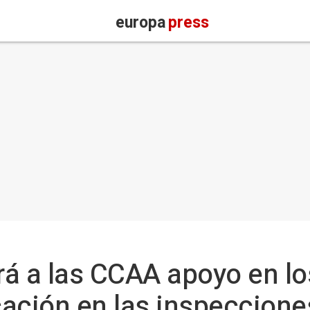
europa
press
á a las CCAA apoyo en lo
icación en las inspeccione