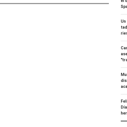
el 
Spa
Un 
tad
ri
Can
ase
"tr
Mue
dis
aca
Fel
Día
he