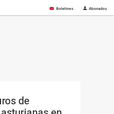
Boletines
Abonados
uros de
 asturianas en