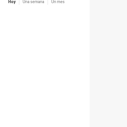
Hoy
Una semana
Un mes