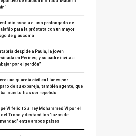
deportivo de edición limitada 'Made in
in'
estudio asocia el uso prolongado de
alafilo para la próstata con un mayor
esgo de glaucoma
tabria despide a Paula, la joven
sinada en Perines, y su padre invita a
abajar por el perdón"
re una guardia civil en Llanes por
paro de su expareja, también agente, que
ba muerto tras ser repelido
ipe VI felicitó al rey Mohammed VI por el
 del Trono y destacó los "lazos de
rmandad" entre ambos países