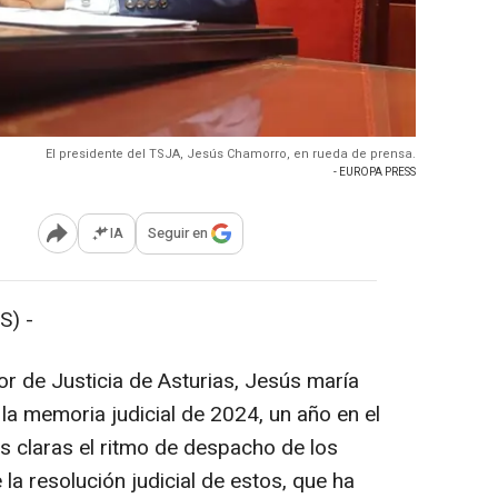
El presidente del TSJA, Jesús Chamorro, en rueda de prensa.
- EUROPA PRESS
IA
Seguir en
Abrir opciones para compartir
S) -
ior de Justicia de Asturias, Jesús maría
la memoria judicial de 2024, un año en el
s claras el ritmo de despacho de los
a resolución judicial de estos, que ha