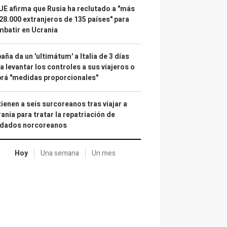
UE afirma que Rusia ha reclutado a "más
28.000 extranjeros de 135 países" para
batir en Ucrania
aña da un 'ultimátum' a Italia de 3 días
a levantar los controles a sus viajeros o
rá "medidas proporcionales"
ienen a seis surcoreanos tras viajar a
ania para tratar la repatriación de
ldados norcoreanos
Hoy
Una semana
Un mes