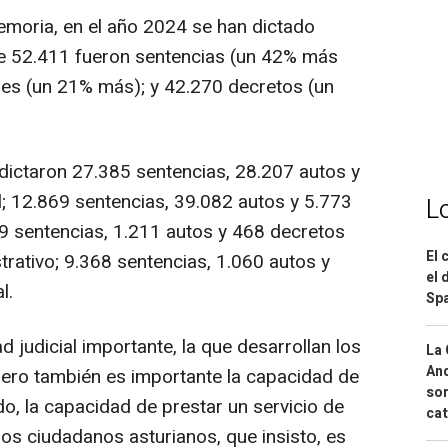
emoria, en el año 2024 se han dictado
ue 52.411 fueron sentencias (un 42% más
les (un 21% más); y 42.270 decretos (un
 dictaron 27.385 sentencias, 28.207 autos y
l; 12.869 sentencias, 39.082 autos y 5.773
L
89 sentencias, 1.211 autos y 468 decretos
El 
rativo; 9.368 sentencias, 1.060 autos y
el 
l.
Spa
 judicial importante, la que desarrollan los
La 
And
 pero también es importante la capacidad de
sor
o, la capacidad de prestar un servicio de
cat
los ciudadanos asturianos, que insisto, es