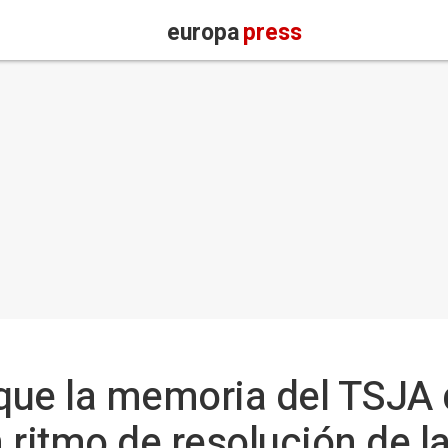
europa
press
que la memoria del TSJA
ritmo de resolución de la