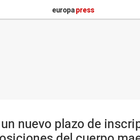
europa
press
un nuevo plazo de inscri
posiciones del cuerpo ma