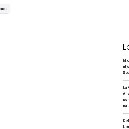
ción
L
El 
el 
Spa
La 
And
sor
cat
Det
Ucr