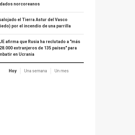
ldados norcoreanos
alojado el Tierra Astur del Vasco
iedo) por el incendio de una parrilla
UE afirma que Rusia ha reclutado a "más
28.000 extranjeros de 135 países" para
batir en Ucrania
Hoy
Una semana
Un mes