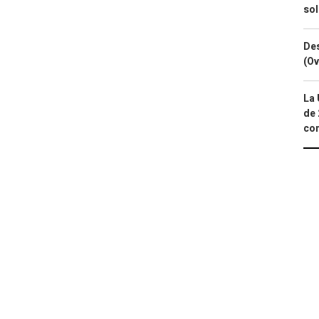
so
Des
(Ov
La 
de 
com