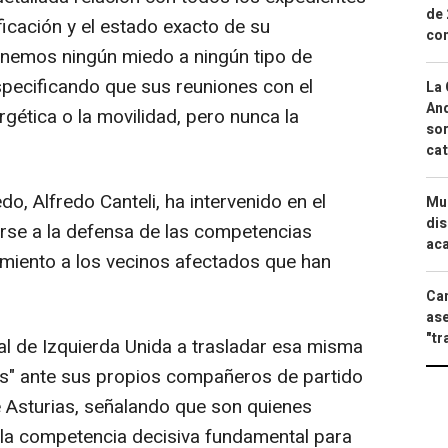
de 
icación y el estado exacto de su
com
tenemos ningún miedo a ningún tipo de
pecificando que sus reuniones con el
La 
And
rgética o la movilidad, pero nunca la
sor
cat
o, Alfredo Canteli, ha intervenido en el
Mue
dis
arse a la defensa de las competencias
aca
miento a los vecinos afectados que han
Can
ase
"tr
al de Izquierda Unida a trasladar esa misma
ces" ante sus propios compañeros de partido
e Asturias, señalando que son quienes
y la competencia decisiva fundamental para