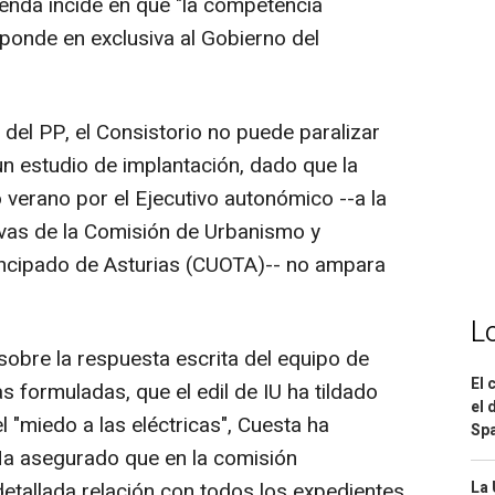
ienda incide en que "la competencia
ponde en exclusiva al Gobierno del
del PP, el Consistorio no puede paralizar
un estudio de implantación, dado que la
verano por el Ejecutivo autonómico --a la
tivas de la Comisión de Urbanismo y
rincipado de Asturias (CUOTA)-- no ampara
L
obre la respuesta escrita del equipo de
El 
 formuladas, que el edil de IU ha tildado
el 
l "miedo a las eléctricas", Cuesta ha
Spa
 Ha asegurado que en la comisión
detallada relación con todos los expedientes
La 