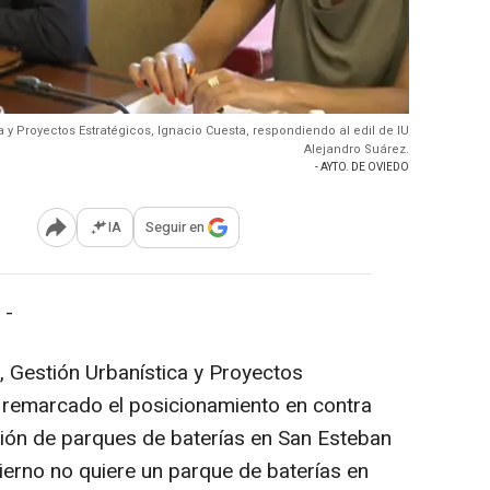
a y Proyectos Estratégicos, Ignacio Cuesta, respondiendo al edil de IU
Alejandro Suárez.
- AYTO. DE OVIEDO
IA
Seguir en
Abrir opciones para compartir
 -
, Gestión Urbanística y Proyectos
a remarcado el posicionamiento en contra
ación de parques de baterías en San Esteban
ierno no quiere un parque de baterías en