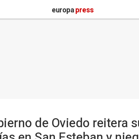
europa
press
bierno de Oviedo reitera s
ías en San Esteban y nieg