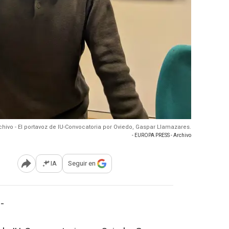
chivo - El portavoz de IU-Convocatoria por Oviedo, Gaspar Llamazares.
- EUROPA PRESS - Archivo
IA
Seguir en
Abrir opciones para compartir
-