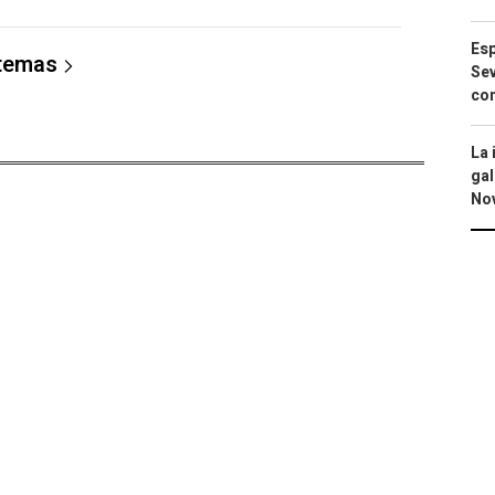
Esp
 temas
Sev
con
La 
gal
No