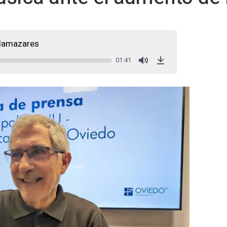
Llamazares
01:41
Mute
Download