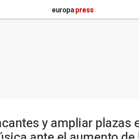
europa
press
acantes y ampliar plazas 
úsica ante el aumento de