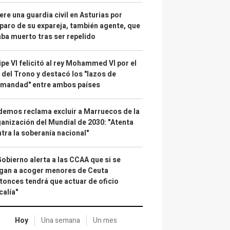
re una guardia civil en Asturias por
paro de su expareja, también agente, que
ba muerto tras ser repelido
ipe VI felicitó al rey Mohammed VI por el
 del Trono y destacó los "lazos de
rmandad" entre ambos países
emos reclama excluir a Marruecos de la
anización del Mundial de 2030: "Atenta
tra la soberanía nacional"
Gobierno alerta a las CCAA que si se
gan a acoger menores de Ceuta
tonces tendrá que actuar de oficio
calía"
Hoy
Una semana
Un mes