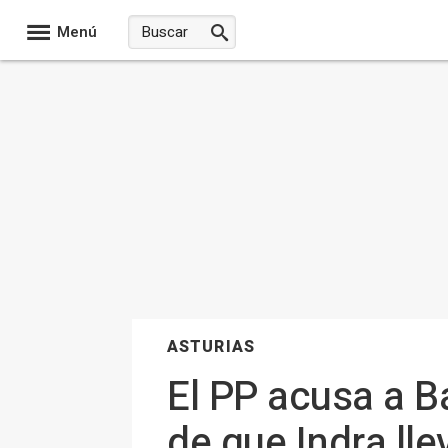
Menú
ASTURIAS
El PP acusa a Ba
de que Indra lle