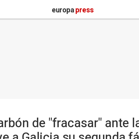
europa
press
rbón de "fracasar" ante l
ve a Galicia su segunda f