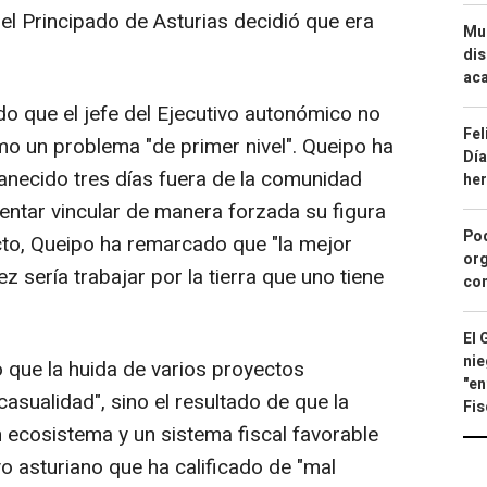
el Principado de Asturias decidió que era
Mue
dis
aca
ado que el jefe del Ejecutivo autonómico no
Fel
o un problema "de primer nivel". Queipo ha
Día
anecido tres días fuera de la comunidad
he
ntar vincular de manera forzada su figura
Pod
ecto, Queipo ha remarcado que "la mejor
org
 sería trabajar por la tierra que uno tiene
con
El 
nie
 que la huida de varios proyectos
"en
 casualidad", sino el resultado de que la
Fis
ecosistema y un sistema fiscal favorable
vo asturiano que ha calificado de "mal