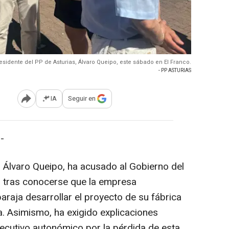
residente del PP de Asturias, Álvaro Queipo, este sábado en El Franco.
- PP ASTURIAS
IA
Seguir en
Abrir opciones para compartir
-
, Álvaro Queipo, ha acusado al Gobierno del
" tras conocerse que la empresa
araja desarrollar el proyecto de su fábrica
a. Asimismo, ha exigido explicaciones
ecutivo autonómico por la pérdida de esta