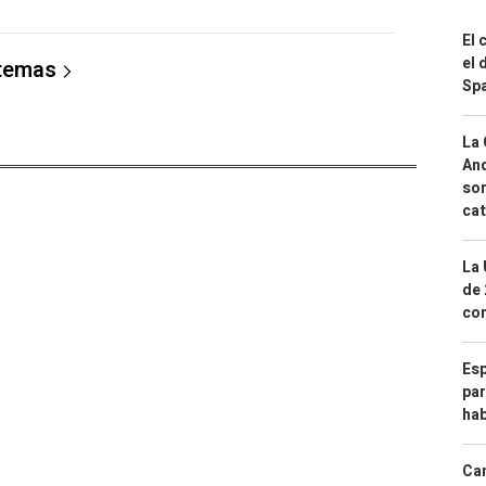
El 
el 
 temas
Spa
La 
And
sor
cat
La 
de 
com
Esp
par
hab
Can