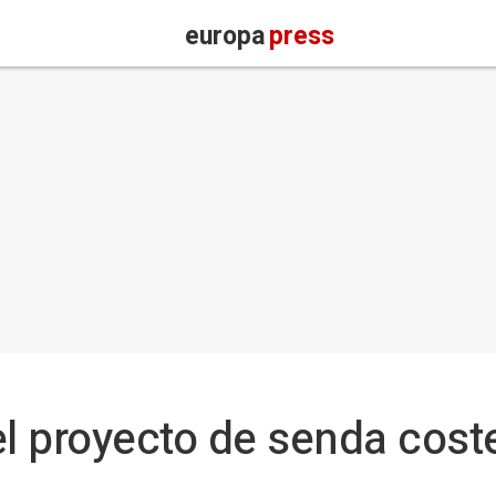
europa
press
el proyecto de senda cost