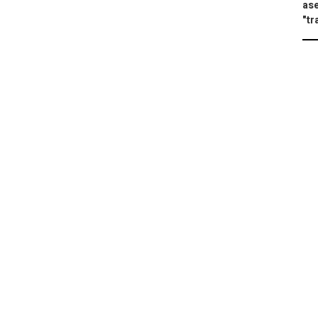
ase
"tr