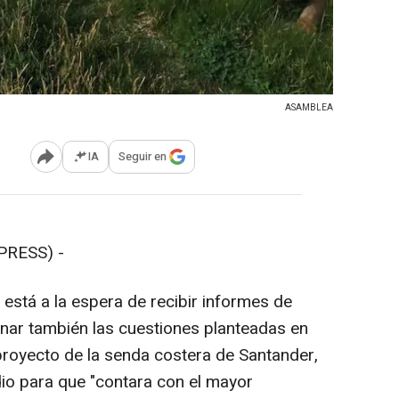
ASAMBLEA
IA
Seguir en
Abrir opciones para compartir
PRESS) -
está a la espera de recibir informes de
onar también las cuestiones planteadas en
proyecto de la senda costera de Santander,
io para que "contara con el mayor