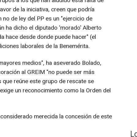
pos a los que han aludido esta falta de
vor de la iniciativa, creen que podría
no de ley del PP es un "ejercicio de
ún ha dicho el diputado 'morado' Alberto
da hace desde donde puede hacer" (el
iciones laborales de la Benemérita.
ayores medios", ha aseverado Bolado,
coración al GREIM "no puede ser más
s que reúne este grupo de rescate se
 exige un reconocimiento como la Orden del
considerado merecida la concesión de este
L