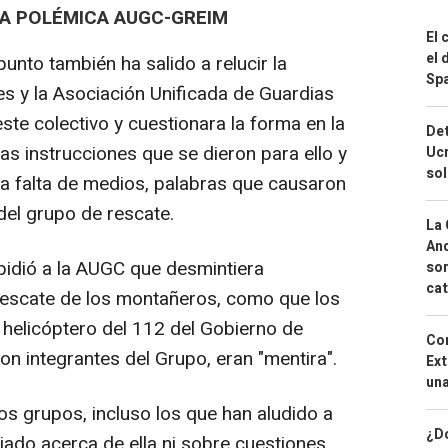
LA POLÉMICA AUGC-GREIM
El 
el 
nto también ha salido a relucir la
Spa
s y la Asociación Unificada de Guardias
te colectivo y cuestionara la forma en la
Det
las instrucciones que se dieron para ello y
Ucr
so
a falta de medios, palabras que causaron
 del grupo de rescate.
La 
And
idió a la AUGC que desmintiera
sor
cat
rescate de los montañeros, como que los
l helicóptero del 112 del Gobierno de
Cor
n integrantes del Grupo, eran "mentira".
Ext
una
os grupos, incluso los que han aludido a
¿Dó
iado acerca de ella ni sobre cuestiones