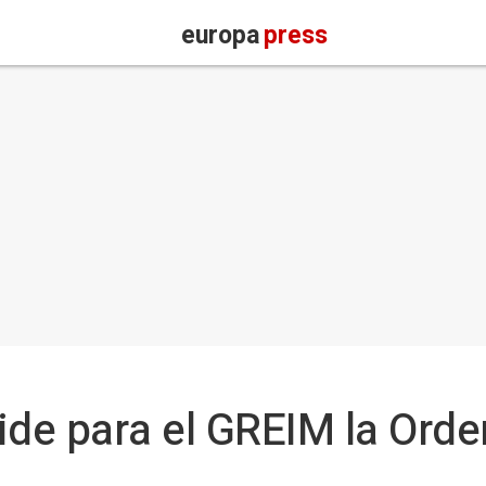
europa
press
ide para el GREIM la Orde