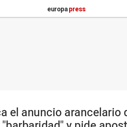
europa
press
ica el anuncio arancelario
e "barbaridad" y pide apos