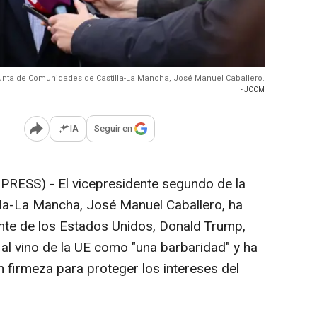
Junta de Comunidades de Castilla-La Mancha, José Manuel Caballero.
- JCCM
IA
Seguir en
Abrir opciones para compartir
RESS) - El vicepresidente segundo de la
la-La Mancha, José Manuel Caballero, ha
ente de los Estados Unidos, Donald Trump,
al vino de la UE como "una barbaridad" y ha
 firmeza para proteger los intereses del