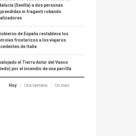
alucía (Sevilla) a dos personas
prendidas in fraganti robando
alizadores
Gobierno de España restablece los
troles fronterizos a los viajeros
cedentes de Italia
alojado el Tierra Astur del Vasco
iedo) por el incendio de una parrilla
Hoy
Una semana
Un mes