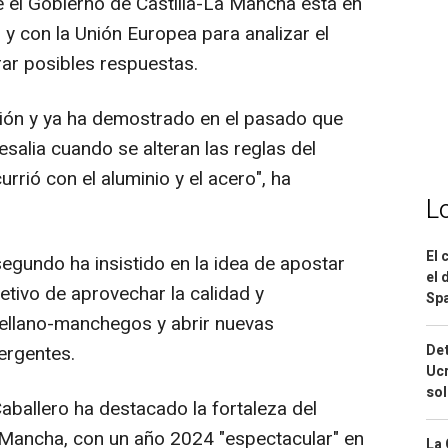
e el Gobierno de Castilla-La Mancha está en
l y con la Unión Europea para analizar el
ar posibles respuestas.
ción y ya ha demostrado en el pasado que
alia cuando se alteran las reglas del
rrió con el aluminio y el acero", ha
L
El 
 segundo ha insistido en la idea de apostar
el 
tivo de aprovechar la calidad y
Spa
tellano-manchegos y abrir nuevas
Det
ergentes.
Ucr
so
aballero ha destacado la fortaleza del
La Mancha, con un año 2024 "espectacular" en
La 