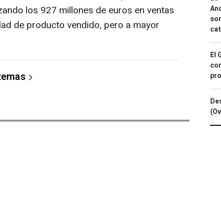
And
zando los 927 millones de euros en ventas
sor
idad de producto vendido, pero a mayor
cat
El 
con
 temas
pro
Des
(Ov