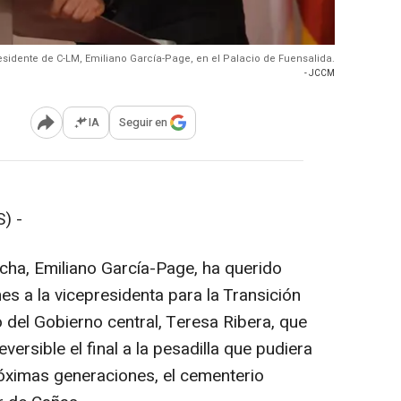
residente de C-LM, Emiliano García-Page, en el Palacio de Fuensalida.
- JCCM
IA
Seguir en
Abrir opciones para compartir
) -
ncha, Emiliano García-Page, ha querido
s a la vicepresidenta para la Transición
 del Gobierno central, Teresa Ribera, que
versible el final a la pesadilla que pudiera
róximas generaciones, el cementerio