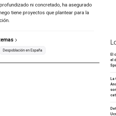
 profundizado ni concretado, ha asegurado
hego tiene proyectos que plantear para la
ción.
 temas
L
Despoblación en España
El 
el 
Spa
La 
And
sor
cat
Det
Ucr