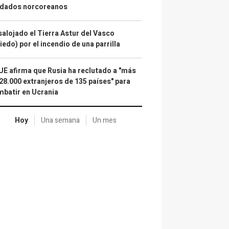
ldados norcoreanos
alojado el Tierra Astur del Vasco
iedo) por el incendio de una parrilla
UE afirma que Rusia ha reclutado a "más
28.000 extranjeros de 135 países" para
batir en Ucrania
Hoy
Una semana
Un mes