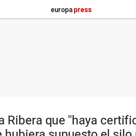
europa
press
 Ribera que "haya certific
e hubiera supuesto el sil