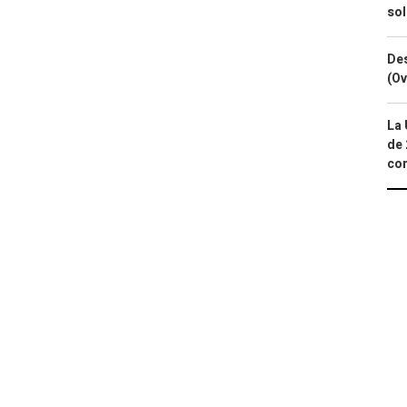
so
Des
(Ov
La 
de 
com