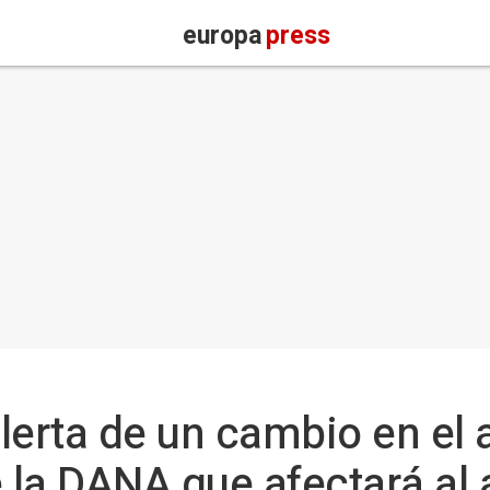
europa
press
lerta de un cambio en el 
e la DANA que afectará al