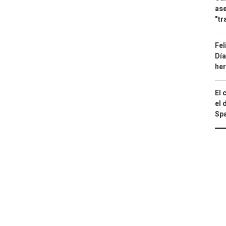
ase
"tr
Fel
Día
he
El 
el 
Spa