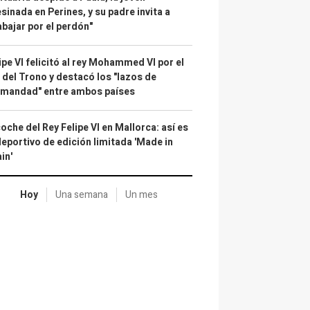
sinada en Perines, y su padre invita a
abajar por el perdón"
ipe VI felicitó al rey Mohammed VI por el
 del Trono y destacó los "lazos de
rmandad" entre ambos países
coche del Rey Felipe VI en Mallorca: así es
deportivo de edición limitada 'Made in
in'
Hoy
Una semana
Un mes