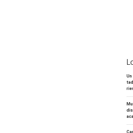
L
Un 
tad
ri
Mue
dis
aca
Can