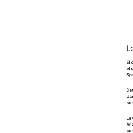
L
El 
el 
Spa
Det
Ucr
so
La 
And
sor