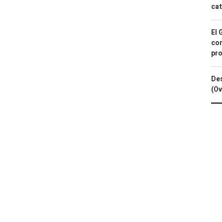
cat
El 
con
pro
Des
(Ov