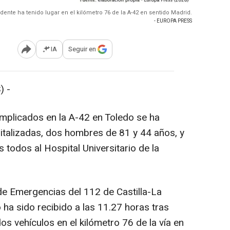
idente ha tenido lugar en el kilómetro 76 de la A-42 en sentido Madrid.
- EUROPA PRESS
IA
Seguir en
Abrir opciones para compartir
) -
mplicados en la A-42 en Toledo se ha
italizadas, dos hombres de 81 y 44 años, y
todos al Hospital Universitario de la
de Emergencias del 112 de Castilla-La
ha sido recibido a las 11.27 horas tras
dos vehículos en el kilómetro 76 de la vía en