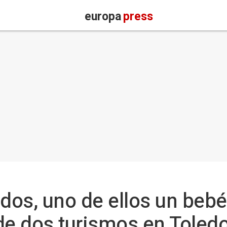
europa
press
ados, uno de ellos un beb
 de dos turismos en Toled