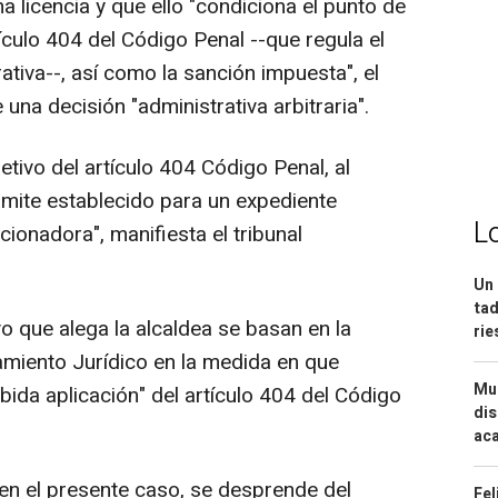
a licencia y que ello "condiciona el punto de
tículo 404 del Código Penal --que regula el
ativa--, así como la sanción impuesta", el
na decisión "administrativa arbitraria".
jetivo del artículo 404 Código Penal, al
ámite establecido para un expediente
L
cionadora", manifiesta el tribunal
Un 
tad
o que alega la alcaldea se basan en la
ri
miento Jurídico en la medida en que
Mue
ebida aplicación" del artículo 404 del Código
dis
aca
 en el presente caso, se desprende del
Fel