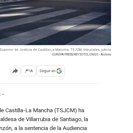
 Superior de Justicia de Castilla-La Mancha, TSJCM, tribunales, juticia
- EUROPA PRESS/REY SOTOLONGO - Archivo
IA
Seguir en
Abrir opciones para compartir
 -
a de Castilla-La Mancha (TSJCM) ha
aldesa de Villarrubia de Santiago, la
zón, a la sentencia de la Audiencia