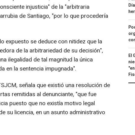
Día
onsciente injusticia" de la "arbitraria
he
larrubia de Santiago, "por lo que procedería
Pod
org
con
 lo expuesto se deduce con nitidez que la
dora de la arbitrariedad de su decisión",
El 
na ilegalidad de tal magnitud la única
nie
da en la sentencia impugnada".
"en
Fis
TSJCM, señala que existió una resolución de
tas remitidas al denunciante, "que fue
icia puesto que no existía motivo legal
de su licencia, en un asunto administrativo