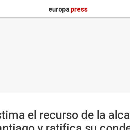
europa
press
ima el recurso de la alc
antiago y ratifica su cond