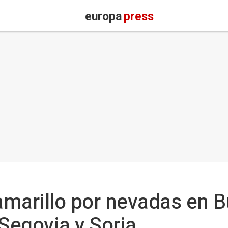
europa
press
 amarillo por nevadas en B
 Segovia y Soria