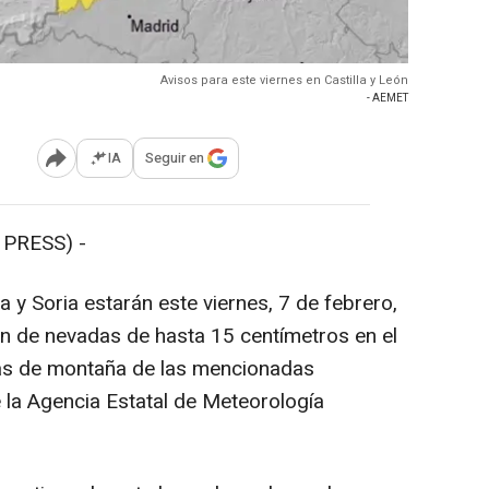
Avisos para este viernes en Castilla y León
- AEMET
IA
Seguir en
Abrir opciones para compartir
PRESS) -
y Soria estarán este viernes, 7 de febrero,
ión de nevadas de hasta 15 centímetros en el
nas de montaña de las mencionadas
e la Agencia Estatal de Meteorología