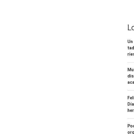
L
Un 
tad
ri
Mue
dis
aca
Fel
Día
he
Pod
org