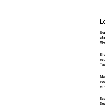
L
Ucr
ata
Ole
El 
esp
Ta
Mar
res
en 
Esp
Sev