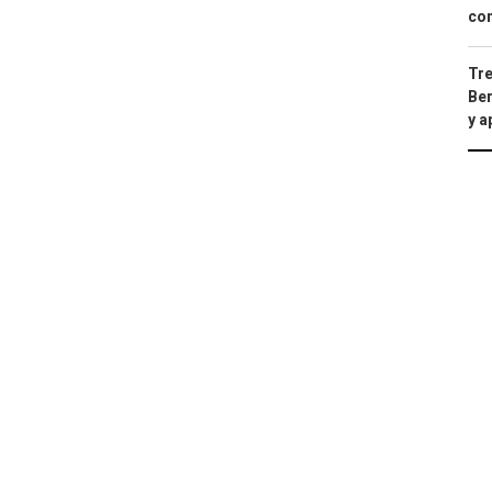
con
Tre
Ber
y 