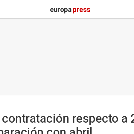
europa
press
 contratación respecto a 
aración con abril