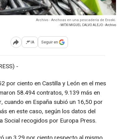
Archivo - Anchoas en una pescadería de Eroski.
- MITXI MIGUEL CALVO ALEJO - Archivo
IA
Seguir en
Abrir opciones para compartir
RESS) -
2 por ciento en Castilla y León en el mes
maron 58.494 contratos, 9.139 más en
r, cuando en España subió un 16,50 por
ás en este caso, según los datos del
a Social recogidos por Europa Press.
yó un 3,29 por ciento respecto al mismo