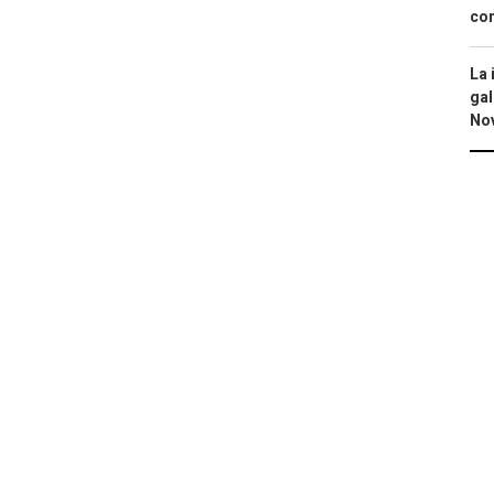
con
La 
gal
No