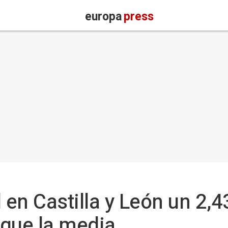
europa
press
d en Castilla y León un 2,
 que la media