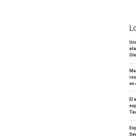
L
Ucr
ata
Ole
Mar
res
en 
El 
esp
Ta
Esp
Sev