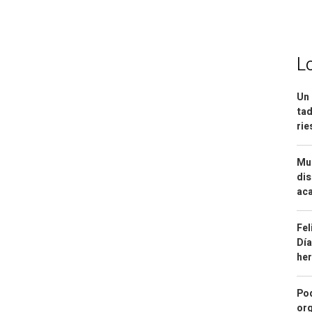
L
Un 
tad
ri
Mue
dis
aca
Fel
Día
he
Pod
org