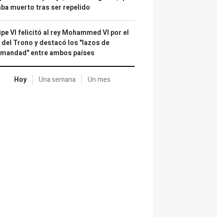
ba muerto tras ser repelido
ipe VI felicitó al rey Mohammed VI por el
 del Trono y destacó los "lazos de
rmandad" entre ambos países
Hoy
Una semana
Un mes