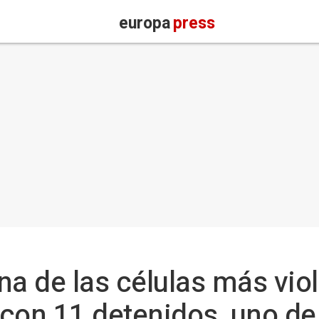
europa
press
na de las células más viol
con 11 detenidos, uno de