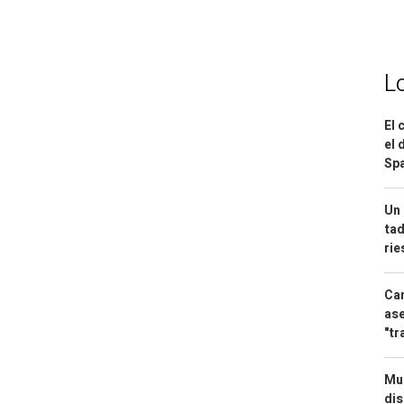
L
El 
el 
Spa
Un 
tad
ri
Can
ase
"tr
Mue
dis