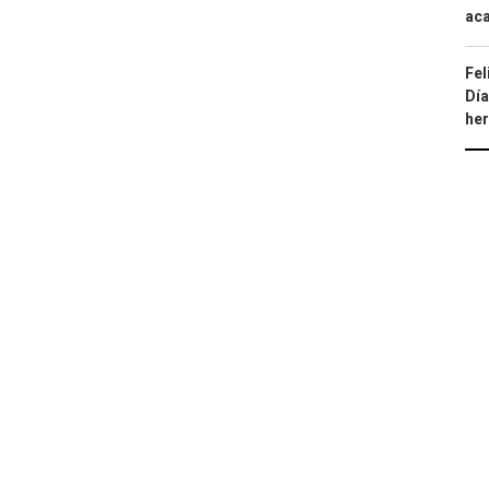
aca
Fel
Día
he