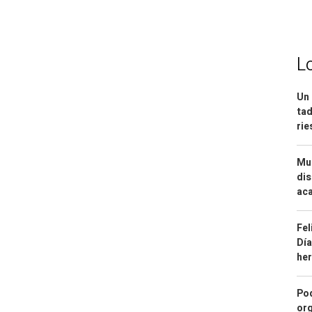
L
Un 
tad
ri
Mue
dis
aca
Fel
Día
he
Pod
org