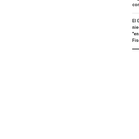
con
El 
nie
"en
Fis