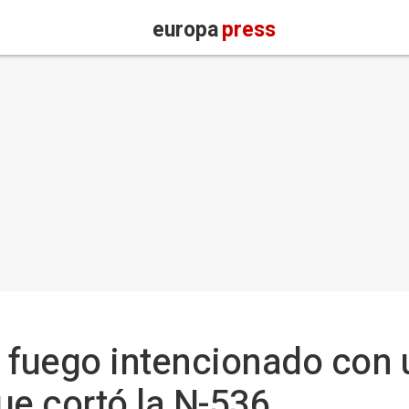
europa
press
n fuego intencionado con
ue cortó la N-536