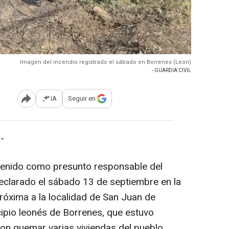
Imagen del incendio registrado el sábado en Borrenes (León)
- GUARDIA CIVIL
IA
Seguir en
Abrir opciones para compartir
-
tenido como presunto responsable del
declarado el sábado 13 de septiembre en la
róxima a la localidad de San Juan de
cipio leonés de Borrenes, que estuvo
n quemar varias viviendas del pueblo.