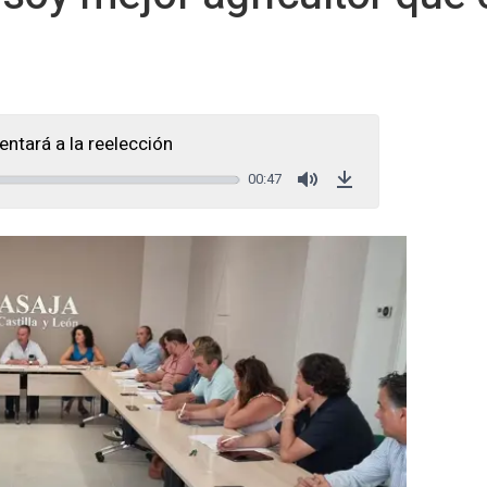
ntará a la reelección
00:47
Mute
Download