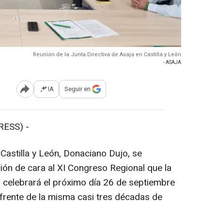
Reunión de la Junta Directiva de Asaja en Castilla y León
- ASAJA
IA
Seguir en
Abrir opciones para compartir
RESS) -
 Castilla y León, Donaciano Dujo, se
ión de cara al XI Congreso Regional que la
a celebrará el próximo día 26 de septiembre
l frente de la misma casi tres décadas de