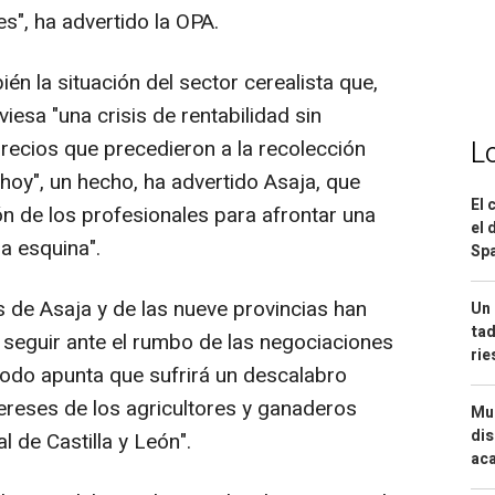
s", ha advertido la OPA.
én la situación del sector cerealista que,
iesa "una crisis de rentabilidad sin
L
precios que precedieron a la recolección
oy", un hecho, ha advertido Asaja, que
El 
ión de los profesionales para afrontar una
el 
la esquina".
Spa
s de Asaja y de las nueve provincias han
Un 
tad
seguir ante el rumbo de las negociaciones
ri
todo apunta que sufrirá un descalabro
tereses de los agricultores y ganaderos
Mue
dis
l de Castilla y León".
aca