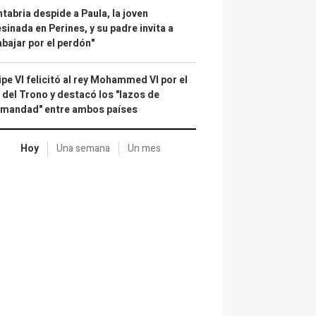
tabria despide a Paula, la joven
sinada en Perines, y su padre invita a
abajar por el perdón"
ipe VI felicitó al rey Mohammed VI por el
 del Trono y destacó los "lazos de
rmandad" entre ambos países
Hoy
Una semana
Un mes