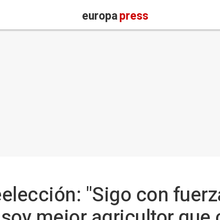
europa
press
eelección: "Sigo con fuerz
soy mejor agricultor que