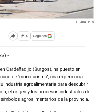
EUROPA PRESS
IA
Seguir en
Abrir opciones para compartir
S) -
en Cardeñadijo (Burgos), ha puesto en
cuño de 'morciturismo', una experiencia
u industria agroalimentaria para descubrir
toria, el origen y los procesos industriales de
s símbolos agroalimentarios de la provincia.