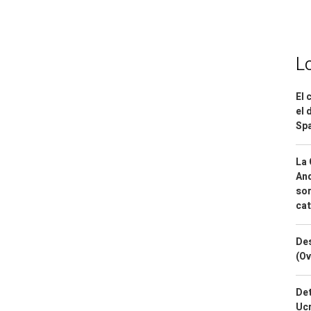
L
El 
el 
Spa
La 
And
sor
cat
Des
(Ov
Det
Ucr