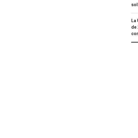
so
La 
de 
com