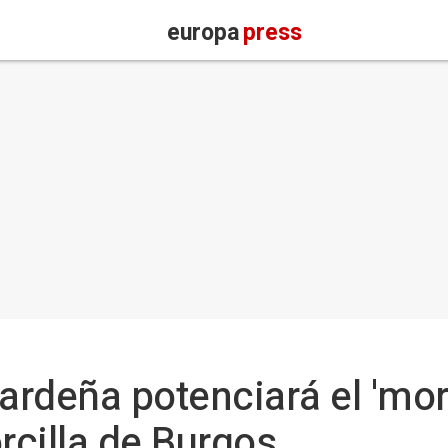
europa
press
rdeña potenciará el 'mor
rcilla de Burgos