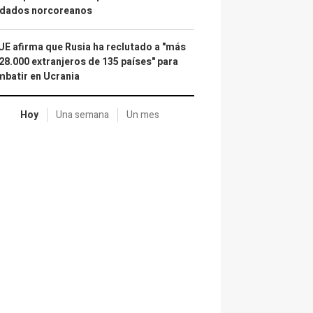
ldados norcoreanos
UE afirma que Rusia ha reclutado a "más
28.000 extranjeros de 135 países" para
batir en Ucrania
Hoy
Una semana
Un mes