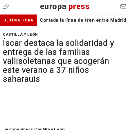
europa
press
Cortada la línea de tren entre Madrid 
ÚLTIMA HORA
CASTILLA Y LEÓN
Íscar destaca la solidaridad y
entrega de las familias
vallisoletanas que acogerán
este verano a 37 niños
saharauis
Europa Press Castilla y León