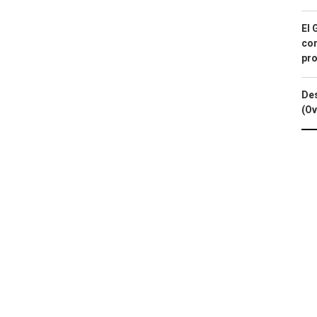
El 
con
pro
Des
(Ov