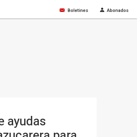
Boletines
Abonados
de ayudas
azucarera para