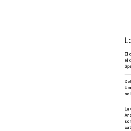
L
El 
el 
Spa
Det
Ucr
so
La 
And
sor
cat