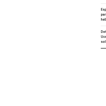
Esp
par
hab
Det
Ucr
so