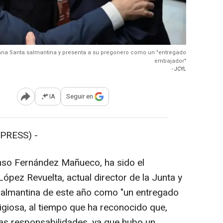
na Santa salmantina y presenta a su pregonero como un "entregado
embajador"
- JCYL
IA
Seguir en
Abrir opciones para compartir
PRESS) -
onso Fernández Mañueco, ha sido el
ópez Revuelta, actual director de la Junta y
almantina de este año como "un entregado
igiosa, al tiempo que ha reconocido que,
s responsabilidades, ya que hubo un