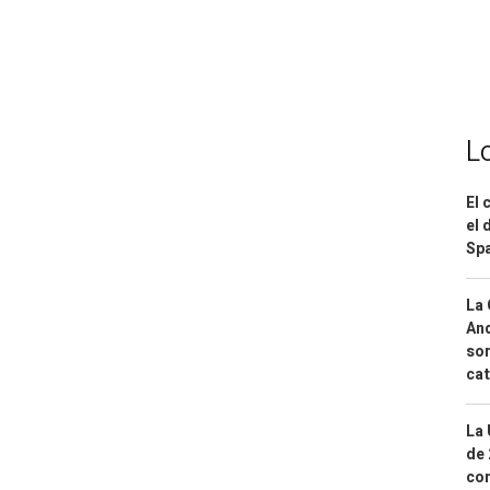
L
El 
el 
Spa
La 
And
sor
cat
La 
de 
com