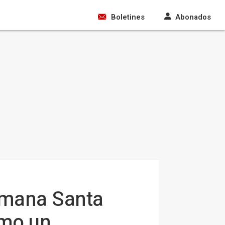
Boletines
Abonados
emana Santa
omo un