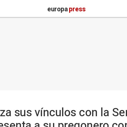
europa
press
za sus vínculos con la S
resenta a su pregonero c