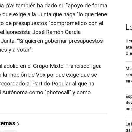
ia ¡Ya! también ha dado su "apoyo de forma
 que exige a la Junta que haga "lo que tiene
cto de presupuestos "comprometido con el
L
 del leonesista José Ramón García
 Junta: "Si quieren gobernar presupuestos
Ucr
ata
es y a votar".
Ole
lladolid en el Grupo Mixto Francisco Igea
Mar
a la moción de Vox porque exige que se
res
en 
 recordado al Partido Popular al que ha
d Autónoma como "photocall" y como
Esp
Sev
con
 temas
La 
gal