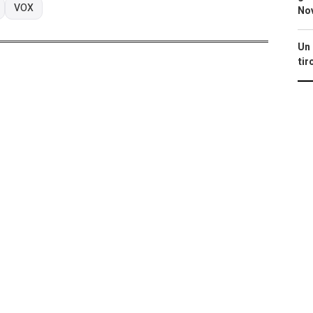
VOX
No
Un 
tir