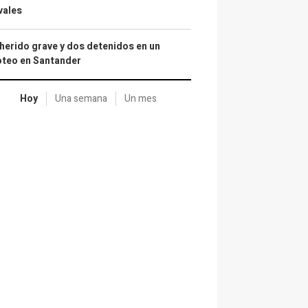
vales
herido grave y dos detenidos en un
oteo en Santander
Hoy
Una semana
Un mes