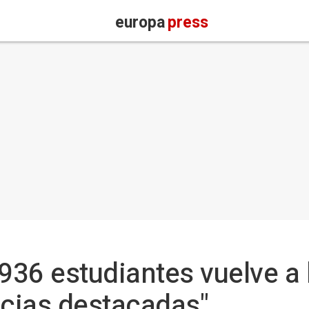
europa
press
.936 estudiantes vuelve a 
ncias destacadas"