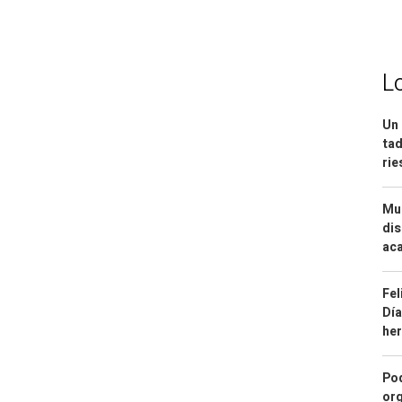
L
Un 
tad
ri
Mue
dis
aca
Fel
Día
he
Pod
org