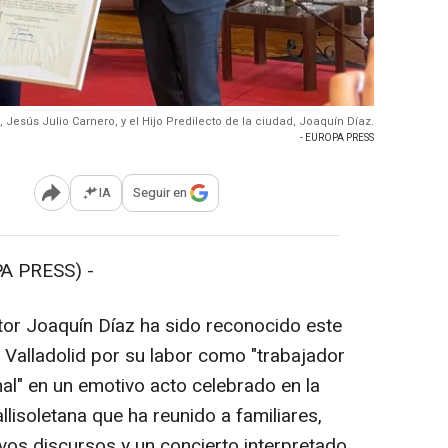
, Jesús Julio Carnero, y el Hijo Predilecto de la ciudad, Joaquín Díaz.
- EUROPA PRESS
IA
Seguir en
Abrir opciones para compartir
A PRESS) -
tor Joaquín Díaz ha sido reconocido este
Valladolid por su labor como "trabajador
nal" en un emotivo acto celebrado en la
allisoletana que ha reunido a familiares,
os discursos y un concierto interpretado