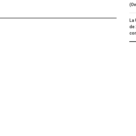
(Ov
La 
de 
com