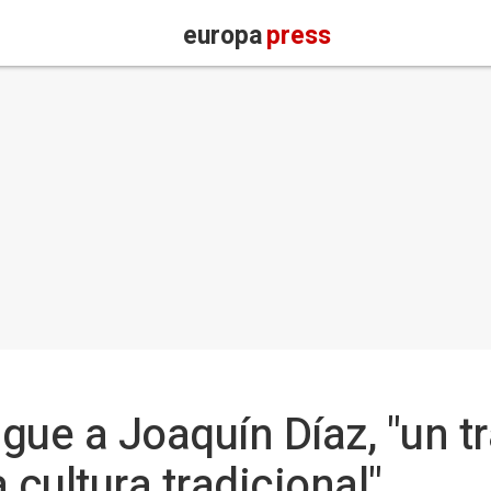
europa
press
ngue a Joaquín Díaz, "un t
 cultura tradicional"