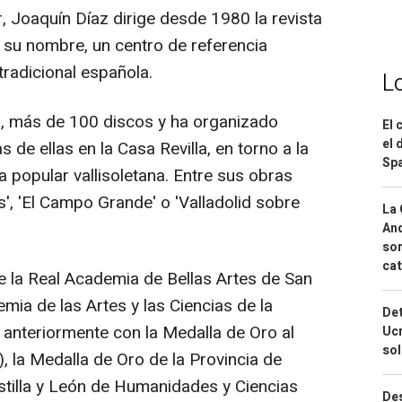
, Joaquín Díaz dirige desde 1980 la revista
a su nombre, un centro de referencia
 tradicional española.
L
, más de 100 discos y ha organizado
El 
el 
e ellas en la Casa Revilla, en torno a la
Spa
ia popular vallisoletana. Entre sus obras
s', 'El Campo Grande' o 'Valladolid sobre
La 
And
sor
cat
la Real Academia de Bellas Artes de San
ia de las Artes y las Ciencias de la
Det
 anteriormente con la Medalla de Oro al
Ucr
so
), la Medalla de Oro de la Provincia de
astilla y León de Humanidades y Ciencias
Des