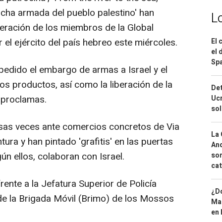
a lucha armada del pueblo palestino' han
L
liberación de los miembros de la Global
 el ejército del país hebreo este miércoles.
El 
el 
Spa
edido el embargo de armas a Israel y el
os productos, así como la liberación de la
Det
 proclamas.
Ucr
so
rsas veces ante comercios concretos de Via
La 
ura y han pintado 'grafitis' en las puertas
And
ún ellos, colaboran con Israel.
sor
cat
ente a la Jefatura Superior de Policía
¿Dó
de la Brigada Móvil (Brimo) de los Mossos
Map
en 