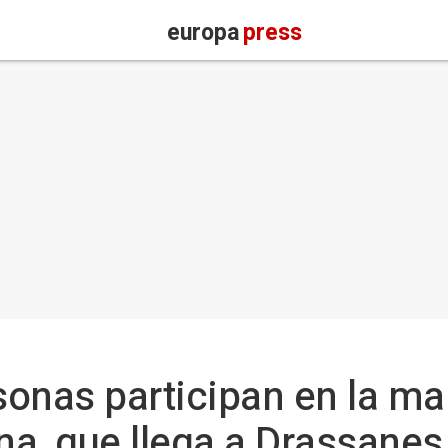
europa
press
onas participan en la ma
ina, que llega a Drassanes