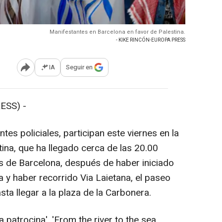
Manifestantes en Barcelona en favor de Palestina.
- KIKE RINCÓN-EUROPA PRESS
IA
Seguir en
Abrir opciones para compartir
ESS) -
es policiales, participan este viernes en la
ina, que ha llegado cerca de las 20.00
s de Barcelona, después de haber iniciado
 y haber recorrido Via Laietana, el paseo
ta llegar a la plaza de la Carbonera.
a patrocina', 'From the river to the sea,