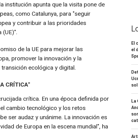
a institución apunta que la visita pone de
opeas, como Catalunya, para "seguir
pea y contribuir a las prioridades
L
 (UE)".
El 
romiso de la UE para mejorar las
el 
Spa
opa, promover la innovación y la
transición ecológica y digital.
Det
Ucr
A CRÍTICA"
so
ucijada crítica. En una época definida por
La 
 el cambio tecnológico y los retos
And
sor
ebe ser audaz y unánime. La innovación es
cat
ividad de Europa en la escena mundial", ha
Art