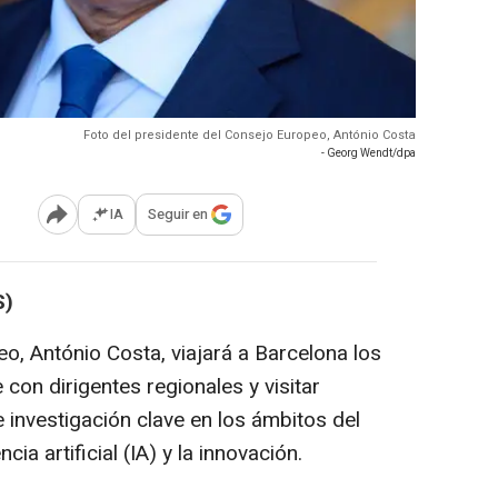
Foto del presidente del Consejo Europeo, António Costa
- Georg Wendt/dpa
IA
Seguir en
Abrir opciones para compartir
S)
o, António Costa, viajará a Barcelona los
 con dirigentes regionales y visitar
e investigación clave en los ámbitos del
ncia artificial (IA) y la innovación.