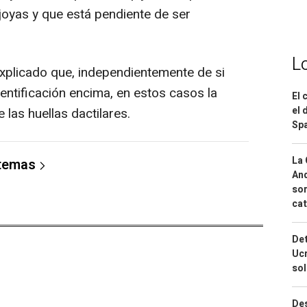
yas y que está pendiente de ser
L
explicado que, independientemente de si
entificación encima, en estos casos la
El 
el 
 las huellas dactilares.
Spa
La 
 temas
And
sor
cat
Det
Ucr
so
Des