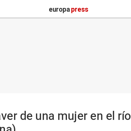
europa
press
ver de una mujer en el rí
ona)