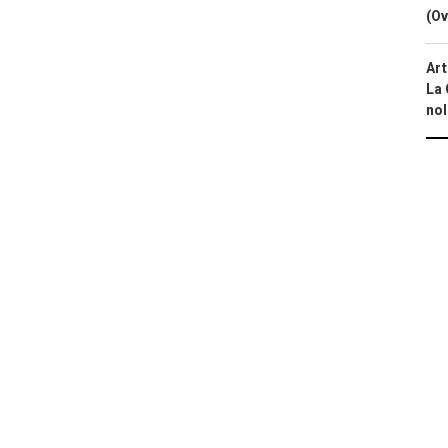
(Ov
Art
La 
nol