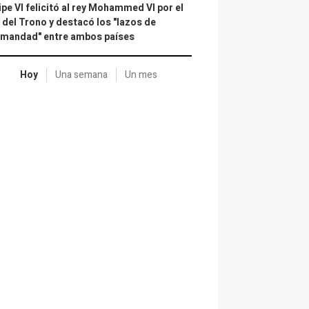
ipe VI felicitó al rey Mohammed VI por el
 del Trono y destacó los "lazos de
rmandad" entre ambos países
Hoy
Una semana
Un mes