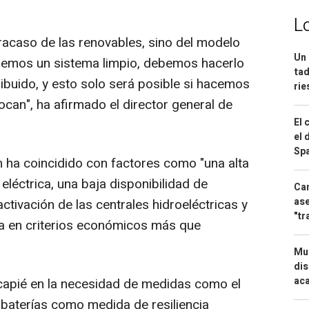
L
racaso de las renovables, sino del modelo
Un 
remos un sistema limpio, debemos hacerlo
tad
stribuido, y esto solo será posible si hacemos
ri
ocan", ha afirmado el director general de
El 
el 
Spa
n ha coincidido con factores como "una alta
eléctrica, una baja disponibilidad de
Can
ase
activación de las centrales hidroeléctricas y
"tr
da en criterios económicos más que
Mue
dis
aca
ncapié en la necesidad de medidas como el
baterías como medida de resiliencia