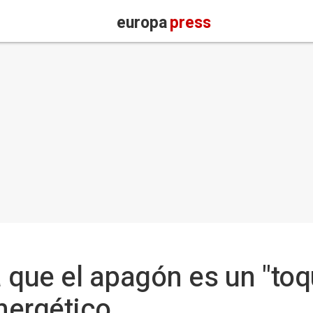
europa
press
 que el apagón es un "toq
energético