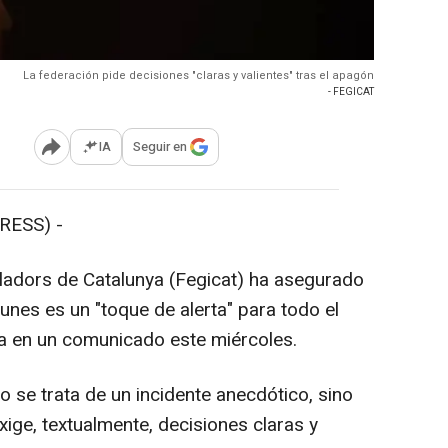
La federación pide decisiones "claras y valientes" tras el apagón
- FEGICAT
IA
Seguir en
Abrir opciones para compartir
RESS) -
·ladors de Catalunya (Fegicat) ha asegurado
lunes es un "toque de alerta" para todo el
a en un comunicado este miércoles.
o se trata de un incidente anecdótico, sino
xige, textualmente, decisiones claras y