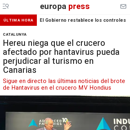
europa
press
El Gobierno restablece los controles f
ÚLTIMA HORA
CATALUNYA
Hereu niega que el crucero
afectado por hantavirus pueda
perjudicar al turismo en
Canarias
Sigue en directo las últimas noticias del brote
de Hantavirus en el crucero MV Hondius