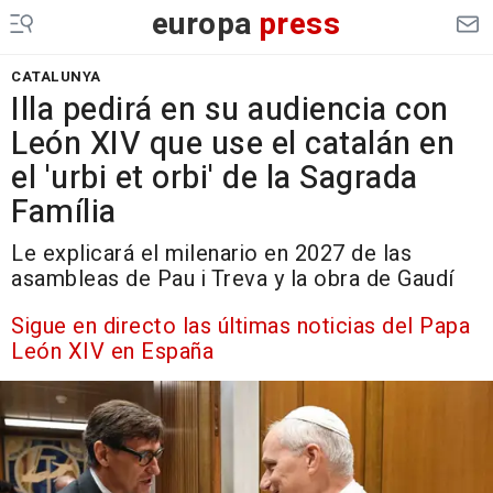
europa
press
CATALUNYA
Illa pedirá en su audiencia con
León XIV que use el catalán en
el 'urbi et orbi' de la Sagrada
Família
Le explicará el milenario en 2027 de las
asambleas de Pau i Treva y la obra de Gaudí
Sigue en directo las últimas noticias del Papa
León XIV en España