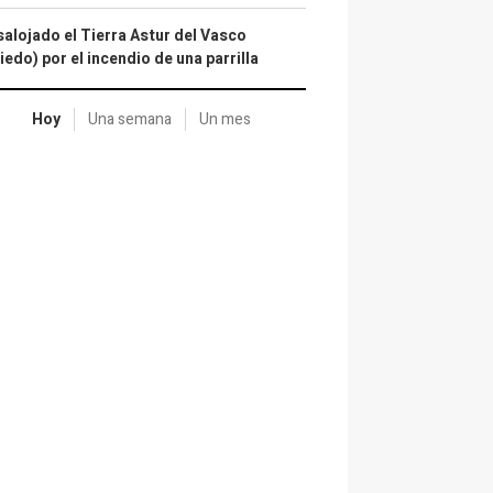
alojado el Tierra Astur del Vasco
iedo) por el incendio de una parrilla
Hoy
Una semana
Un mes