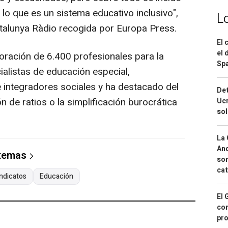
 lo que es un sistema educativo inclusivo",
L
atalunya Ràdio recogida por Europa Press.
El 
el 
oración de 6.400 profesionales para la
Spa
cialistas de educación especial,
 integradores sociales y ha destacado del
Det
n de ratios o la simplificación burocrática
Ucr
so
La 
And
 temas
sor
cat
indicatos
Educación
El 
con
pro