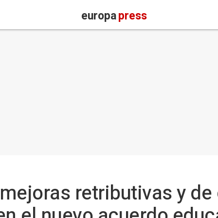
europa
press
mejoras retributivas y de
en el nuevo acuerdo educ