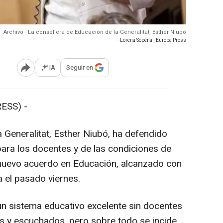
Archivo - La consellera de Educación de la Generalitat, Esther Niubó
- Lorena Sopêna - Europa Press
IA
Seguir en
Abrir opciones para compartir
ESS) -
 Generalitat, Esther Niubó, ha defendido
para los docentes y de las condiciones de
 nuevo acuerdo en Educación, alcanzado con
a el pasado viernes.
n sistema educativo excelente sin docentes
s y escuchados, pero sobre todo se incide