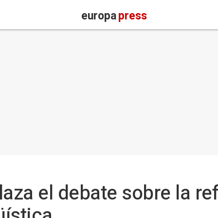
europa
press
laza el debate sobre la re
üística