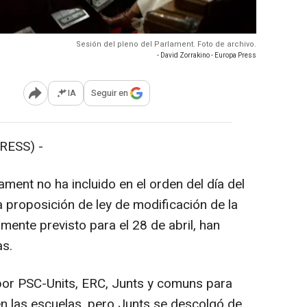
Sesión del pleno del Parlament. Foto de archivo.
- David Zorrakino - Europa Press
IA
Seguir en
Abrir opciones para compartir
RESS) -
ment no ha incluido en el orden del día del
 proposición de ley de modificación de la
almente previsto para el 28 de abril, han
as.
por PSC-Units, ERC, Junts y comuns para
 en las escuelas, pero Junts se descolgó de