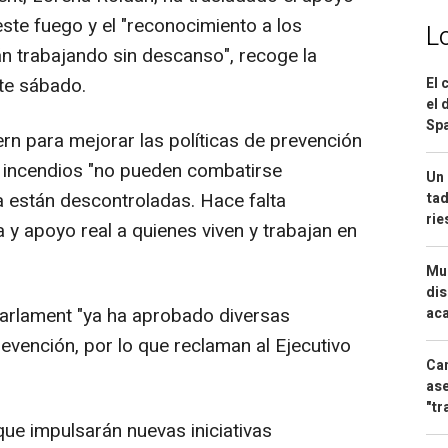
este fuego y el "reconocimiento a los
L
n trabajando sin descanso", recoge la
te sábado.
El 
el 
Spa
rn para mejorar las políticas de prevención
s incendios "no pueden combatirse
Un 
 están descontroladas. Hace falta
tad
ri
a y apoyo real a quienes viven y trabajan en
Mue
dis
Parlament "ya ha aprobado diversas
aca
revención, por lo que reclaman al Ejecutivo
Can
ase
"tr
que impulsarán nuevas iniciativas