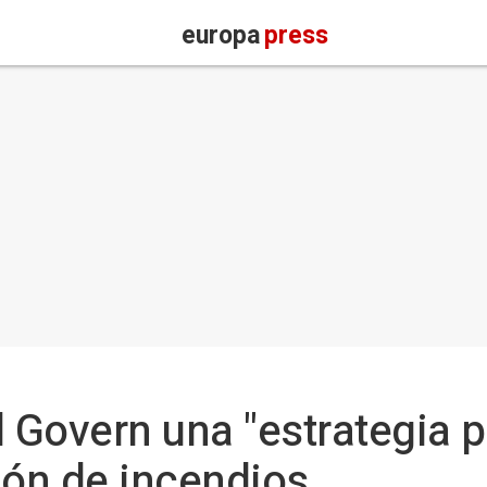
europa
press
l Govern una "estrategia
ión de incendios