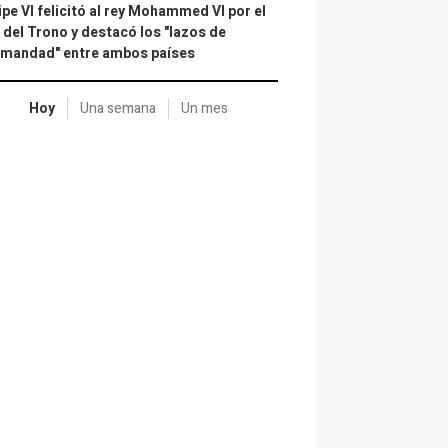
ipe VI felicitó al rey Mohammed VI por el
 del Trono y destacó los "lazos de
rmandad" entre ambos países
Hoy
Una semana
Un mes