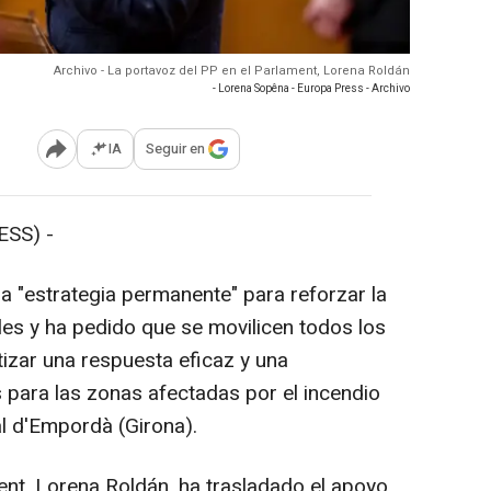
Archivo - La portavoz del PP en el Parlament, Lorena Roldán
- Lorena Sopêna - Europa Press - Archivo
IA
Seguir en
Abrir opciones para compartir
ESS) -
a "estrategia permanente" para reforzar la
les y ha pedido que se movilicen todos los
izar una respuesta eficaz y una
 para las zonas afectadas por el incendio
al d'Empordà (Girona).
ent, Lorena Roldán, ha trasladado el apoyo