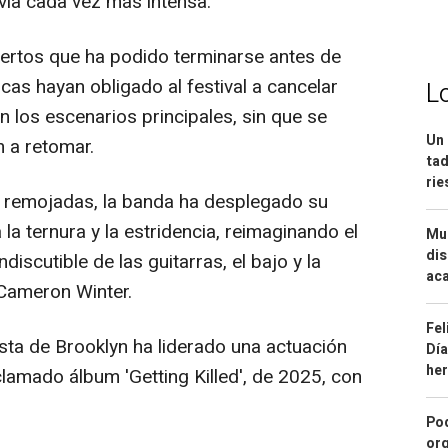
via cada vez más intensa.
iertos que ha podido terminarse antes de
as hayan obligado al festival a cancelar
L
 los escenarios principales, sin que se
Un 
n a retomar.
tad
ri
s remojadas, la banda ha desplegado su
 la ternura y la estridencia, reimaginando el
Mue
dis
iscutible de las guitarras, el bajo y la
aca
 Cameron Winter.
Fel
sta de Brooklyn ha liderado una actuación
Día
he
lamado álbum 'Getting Killed', de 2025, con
Pod
org