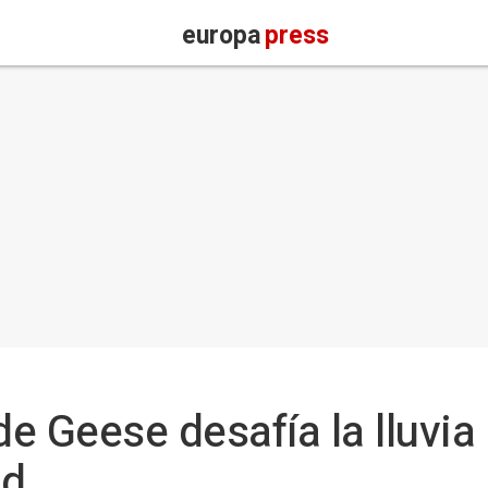
europa
press
de Geese desafía la lluvia 
nd