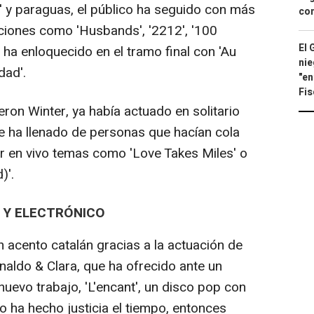
' y paraguas, el público ha seguido con más
con
ciones como 'Husbands', '2212', '100
El 
ha enloquecido en el tramo final con 'Au
nie
dad'.
"en
Fis
ron Winter, ya había actuado en solitario
 se ha llenado de personas que hacían cola
r en vivo temas como 'Love Takes Miles' o
)'.
 Y ELECTRÓNICO
 acento catalán gracias a la actuación de
naldo & Clara, que ha ofrecido ante un
uevo trabajo, 'L'encant', un disco pop con
o ha hecho justicia el tiempo, entonces