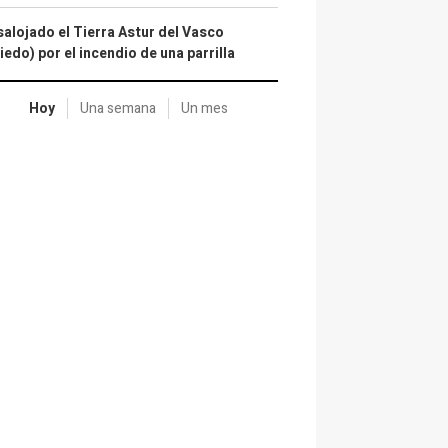
alojado el Tierra Astur del Vasco
iedo) por el incendio de una parrilla
Hoy
Una semana
Un mes