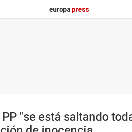
europa
press
 PP "se está saltando toda
nción de inocencia