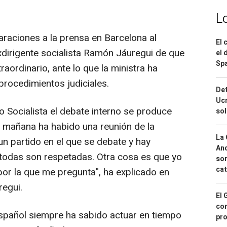
L
raciones a la prensa en Barcelona al
El 
exdirigente socialista Ramón Jáuregui de que
el 
Spa
aordinario, ante lo que la ministra ha
procedimientos judiciales.
Det
Ucr
Socialista el debate interno se produce
so
 mañana ha habido una reunión de la
La 
un partido en el que se debate y hay
And
odas son respetadas. Otra cosa es que yo
sor
cat
or la que me pregunta", ha explicado en
regui.
El 
con
spañol siempre ha sabido actuar en tiempo
pro