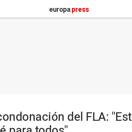
europa
press
 condonación del FLA: "Es
fé para todos"