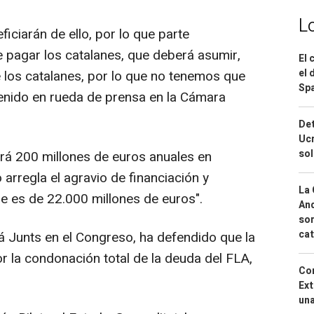
L
ciarán de ello, por lo que parte
 pagar los catalanes, que deberá asumir,
El 
el 
e los catalanes, por lo que no tenemos que
Spa
stenido en rueda de prensa en la Cámara
Det
Ucr
so
rá 200 millones de euros anuales en
 arregla el agravio de financiación y
La 
que es de 22.000 millones de euros".
And
sor
cat
rá Junts en el Congreso, ha defendido que la
r la condonación total de la deuda del FLA,
Cor
Ext
una