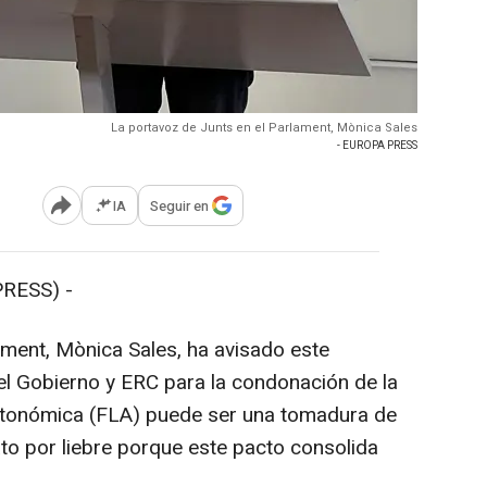
La portavoz de Junts en el Parlament, Mònica Sales
- EUROPA PRESS
IA
Seguir en
Abrir opciones para compartir
RESS) -
ament, Mònica Sales, ha avisado este
el Gobierno y ERC para la condonación de la
utonómica (FLA) puede ser una tomadura de
ato por liebre porque este pacto consolida