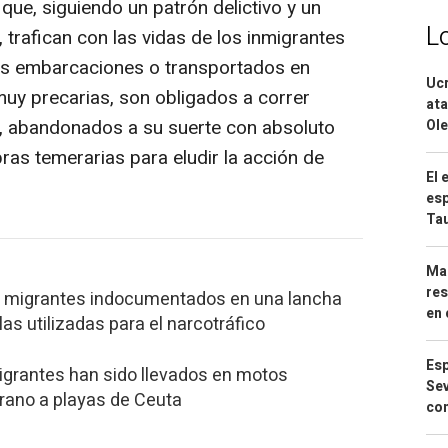
que, siguiendo un patrón delictivo y un
L
trafican con las vidas de los inmigrantes
les embarcaciones o transportados en
Ucr
uy precarias, son obligados a correr
ata
ca, abandonados a su suerte con absoluto
Ole
as temerarias para eludir la acción de
El 
esp
Ta
Mar
res
6 migrantes indocumentados en una lancha
en 
as utilizadas para el narcotráfico
Esp
migrantes han sido llevados en motos
Sev
rano a playas de Ceuta
con