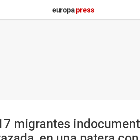
europa
press
 17 migrantes indocument
azada, en una patera con