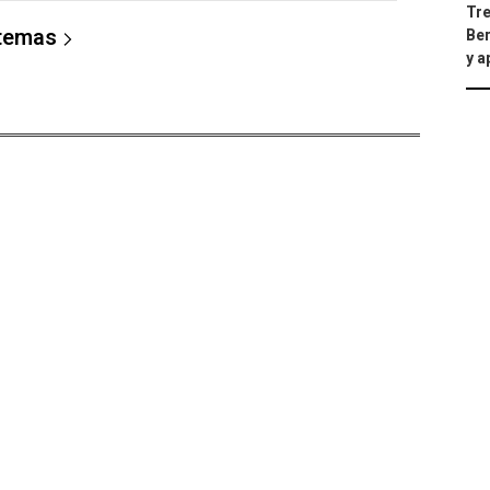
Tre
 temas
Ber
y 