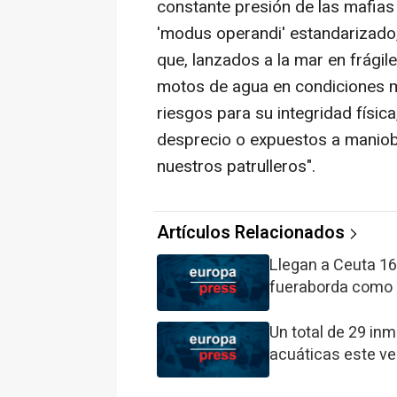
constante presión de las mafias 
'modus operandi' estandarizado, 
que, lanzados a la mar en frági
motos de agua en condiciones m
riesgos para su integridad físi
desprecio o expuestos a maniobr
nuestros patrulleros".
Artículos Relacionados
Llegan a Ceuta 1
fueraborda como l
Un total de 29 in
acuáticas este ve