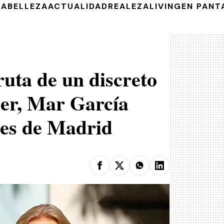
DA
BELLEZA
ACTUALIDAD
REALEZA
LIVING
EN PANT
ruta de un discreto
jer, Mar García
les de Madrid