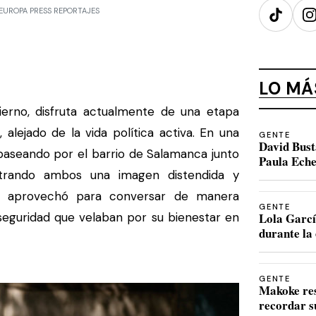
 - EUROPA PRESS REPORTAJES
TikTok
I
LO MÁ
ierno, disfruta actualmente de una etapa
 alejado de la vida política activa. En una
GENTE
David Bust
 paseando por el barrio de Salamanca junto
Paula Eche
trando ambos una imagen distendida y
eja aprovechó para conversar de manera
GENTE
 seguridad que velaban por su bienestar en
Lola Garcí
durante la 
GENTE
Makoke re
recordar s