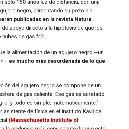
n sólo 150 años luz de distancia, con una
 agujero negro, alimentando su pozo sin
erán publicadas en la revista Nature
,
 de apoyo directo a la hipótesis de que los
 nubes de gas frío.
e la alimentación de un agujero negro --un
ón--
es mucho más desordenada de lo que
ción del agujero negro se compone de un
sfera de gas caliente. Ese gas es acretado
gro, y todo es simple, matemáticamente,"
sistente de física en el Instituto Kavli de
cial
(Massachusetts Institute of
ora la evidencia más convincente de que este