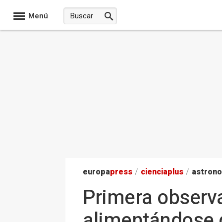
Menú
europa
press
/
ciencia
plus
/
astron
Primera observa
alimentándose d