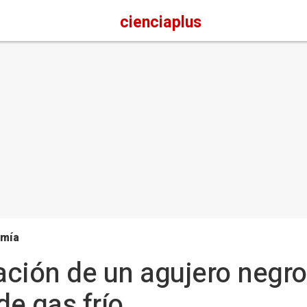
cienciaplus
omía
ción de un agujero negro
e gas frío