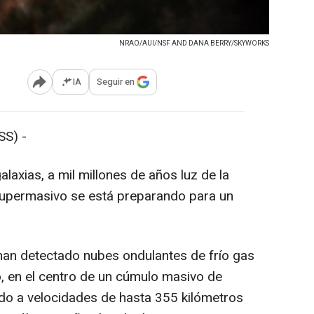
NRAO/AUI/NSF AND DANA BERRY/SKYWORKS
IA
Seguir en
Abrir opciones para compartir
S) -
axias, a mil millones de años luz de la
 supermasivo se está preparando para un
an detectado nubes ondulantes de frío gas
, en el centro de un cúmulo masivo de
ndo a velocidades de hasta 355 kilómetros