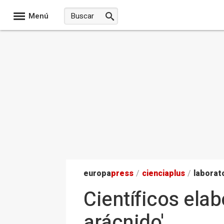
Menú
europa
press
/
ciencia
plus
/
laborat
Científicos elab
arácnido'