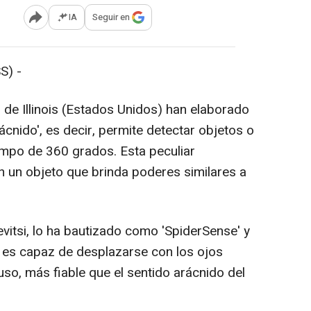
IA
Seguir en
Abrir opciones para compartir
S) -
 de Illinois (Estados Unidos) han elaborado
rácnido', es decir, permite detectar objetos o
mpo de 360 grados. Esta peculiar
en un objeto que brinda poderes similares a
evitsi, lo ha bautizado como 'SpiderSense' y
a es capaz de desplazarse con los ojos
luso, más fiable que el sentido arácnido del