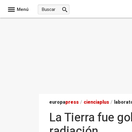
Menú
europa
press
/
ciencia
plus
/
laborat
La Tierra fue g
radiación