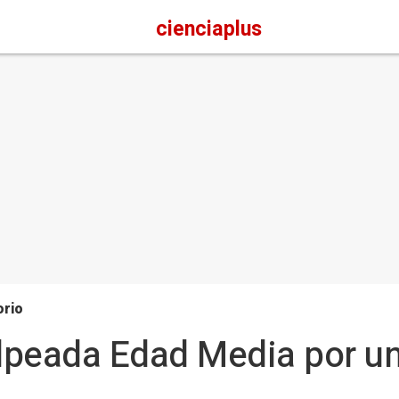
cienciaplus
orio
olpeada Edad Media por u