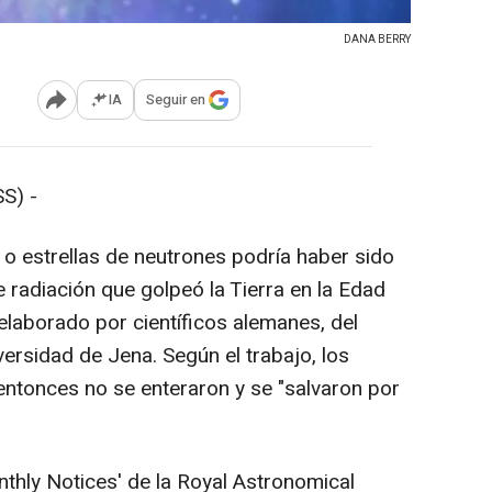
DANA BERRY
IA
Seguir en
Abrir opciones para compartir
S) -
 o estrellas de neutrones podría haber sido
 radiación que golpeó la Tierra en la Edad
elaborado por científicos alemanes, del
iversidad de Jena. Según el trabajo, los
 entonces no se enteraron y se "salvaron por
onthly Notices' de la Royal Astronomical