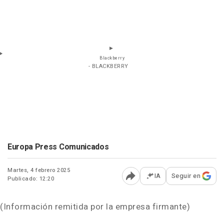
Blackberry
- BLACKBERRY
Europa Press Comunicados
Martes, 4 febrero 2025
IA
Seguir en
Publicado: 12:20
Abrir opciones para comp
(Información remitida por la empresa firmante)