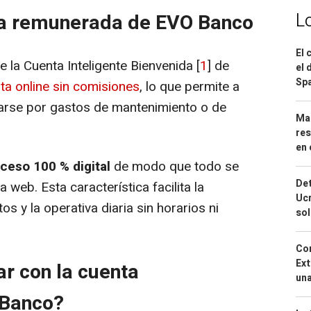
ta remunerada de EVO Banco
L
El 
e la Cuenta Inteligente Bienvenida [
1
] de
el 
Spa
a online sin comisiones
, lo que permite a
parse por gastos de mantenimiento o de
Mar
res
en 
ceso 100 % digital
de modo que todo se
Det
 web. Esta característica facilita la
Ucr
os y la operativa diaria sin horarios ni
so
Cor
Ext
r con la cuenta
una
 Banco?