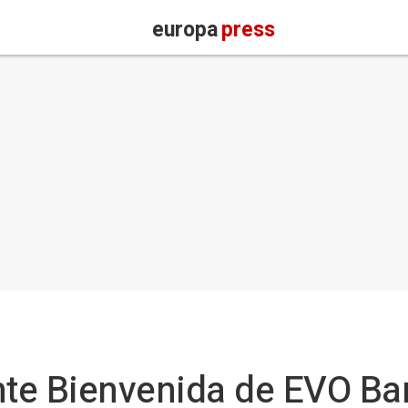
europa
press
nte Bienvenida de EVO Ba