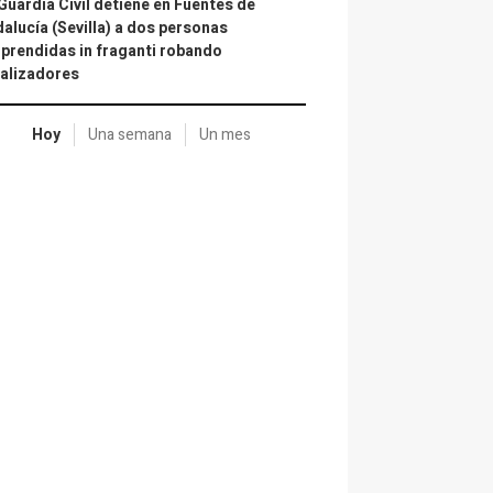
Guardia Civil detiene en Fuentes de
alucía (Sevilla) a dos personas
prendidas in fraganti robando
alizadores
Hoy
Una semana
Un mes