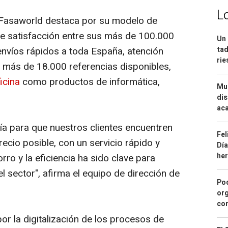
L
Fasaworld destaca por su modelo de
 de satisfacción entre sus más de 100.000
Un 
envíos rápidos a toda España, atención
tad
ri
 más de 18.000 referencias disponibles,
icina
como productos de informática,
Mue
dis
aca
ía para que nuestros clientes encuentren
Fel
recio posible, con un servicio rápido y
Día
he
ro y la eficiencia ha sido clave para
l sector", afirma el equipo de dirección de
Pod
org
con
r la digitalización de los procesos de