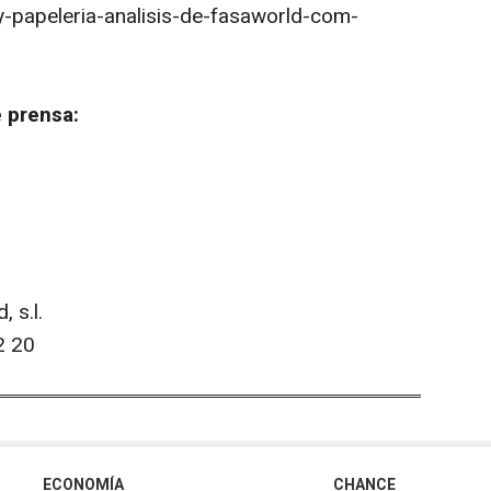
y-papeleria-analisis-de-fasaworld-com-
 prensa:
 s.l.
2 20
ECONOMÍA
CHANCE