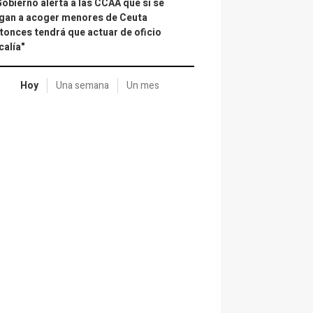
Gobierno alerta a las CCAA que si se
gan a acoger menores de Ceuta
tonces tendrá que actuar de oficio
calía"
Hoy
Una semana
Un mes